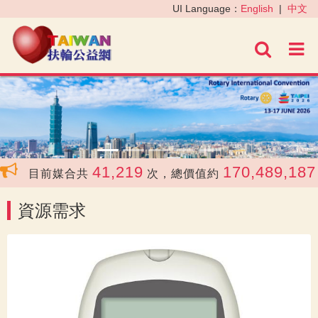
‹
›
UI Language：
English
|
中文
進階
41,219
170,489,187
目前媒合共
次，總價值約
元
資源需求