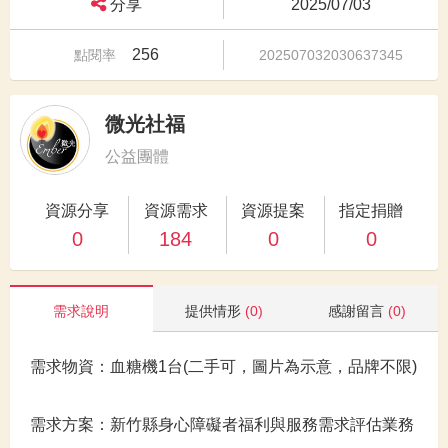
分享
2025/07/03
256
點閱率
202507032030637345
微光社福
公益團體
資源分享
資源需求
資源提案
指定捐贈
0
184
0
0
需求說明
提供情形
(0)
感謝留言
(0)
需求物資：血糖機1台(二手可，圖片為示意，品牌不限)
需求方案：新竹縣身心障礙者福利與服務需求評估業務