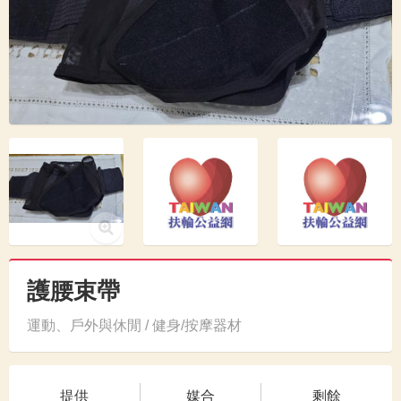
護腰束帶
運動、戶外與休閒 / 健身/按摩器材
提供
媒合
剩餘