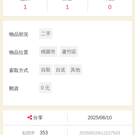
1
1
0
二手
物品狀況
桃園市
蘆竹區
物品位置
自取
自送
其他
索取方式
0 元
郵資
分享
2025/06/10
353
點閱率
20250610612237503