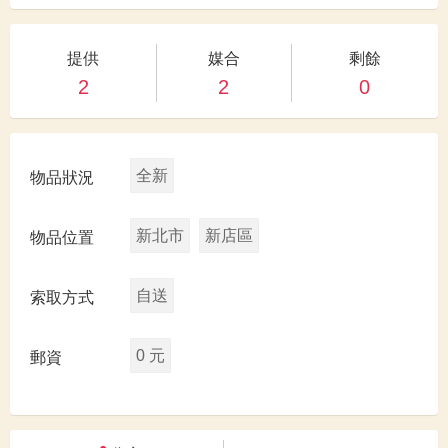
提供
媒合
剩餘
2
2
0
全新
物品狀況
新北市
新店區
物品位置
自送
索取方式
0 元
郵資