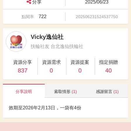
分享
2025/06/23
722
點閱率
202506231524537750
Vicky逸仙社
扶輪社友 台北逸仙扶輪社
資源分享
資源需求
資源提案
指定捐贈
837
0
0
40
分享說明
索取情形
(1)
感謝留言
(1)
效期至2026年2月13日，一袋有4份