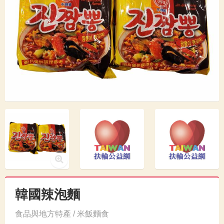
韓國辣泡麵
食品與地方特產 / 米飯麵食