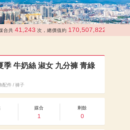
41,243
170,507,822
次，總價值約
元
夏季 牛奶絲 淑女 九分褲 青綠
配件 / 褲子
供
媒合
剩餘
1
0