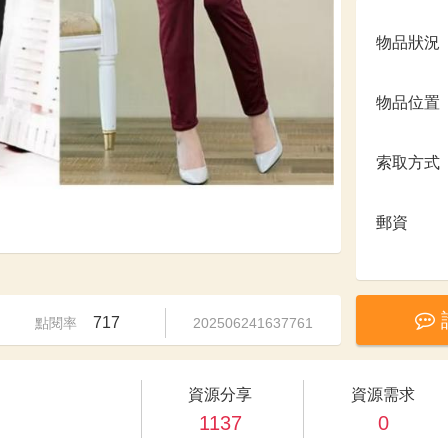
物品狀況
物品位置
索取方式
郵資
717
點閱率
202506241637761
資源分享
資源需求
1137
0