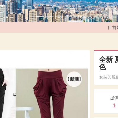
目前媒合共
全新 
色
女裝與服飾
提
1