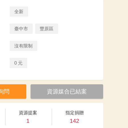
全新
臺中市
豐原區
沒有限制
0 元
詢問
資源媒合已結案
資源提案
指定捐贈
1
142