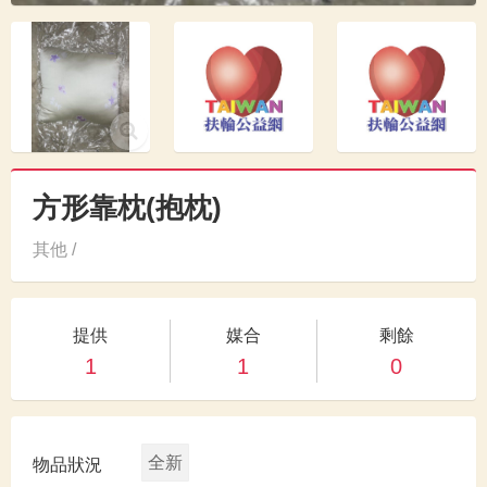
方形靠枕(抱枕)
其他 /
提供
媒合
剩餘
1
1
0
全新
物品狀況