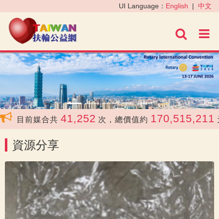
‹
›
UI Language：
English
|
中文
進階
41,252
170,515,211
目前媒合共
次，總價值約
元
資源分享