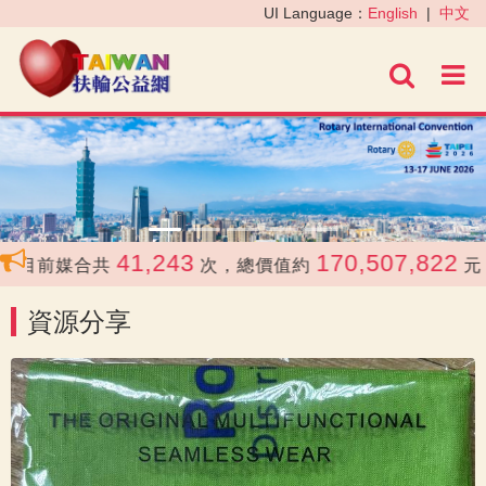
‹
›
UI Language：
English
|
中文
進階
41,243
170,507,822
目前媒合共
次，總價值約
元
資源分享