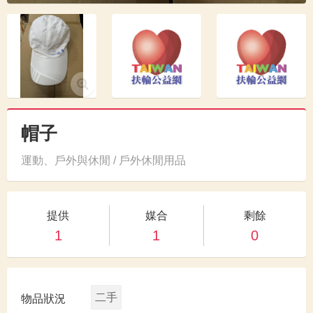
帽子
運動、戶外與休閒 / 戶外休閒用品
提供
媒合
剩餘
1
1
0
二手
物品狀況