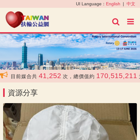
‹
›
UI Language：
English
|
中文
進階
41,252
170,515,211
目前媒合共
次，總價值約
元
資源分享