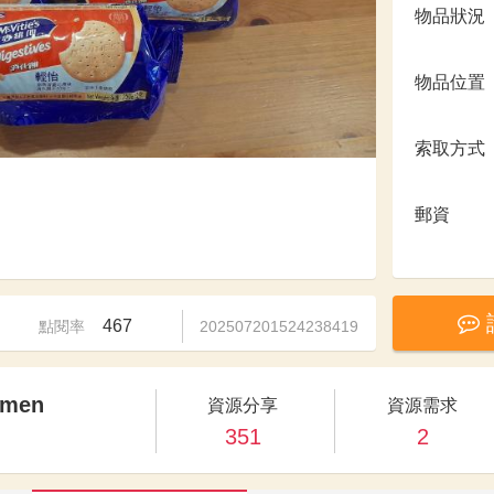
物品狀況
物品位置
索取方式
郵資
467
點閱率
202507201524238419
gmen
資源分享
資源需求
351
2