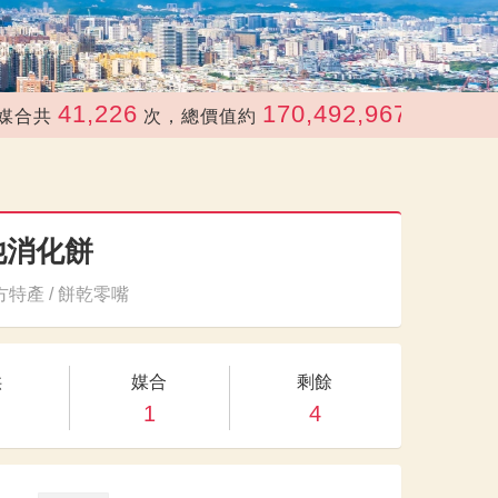
41,226
170,492,967
次，總價值約
元
他消化餅
特產 / 餅乾零嘴
供
媒合
剩餘
1
4