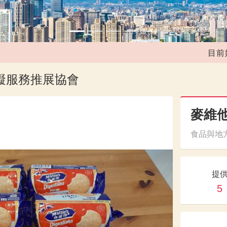
目前媒合共
障礙服務推展協會
麥維
食品與地方
提
5