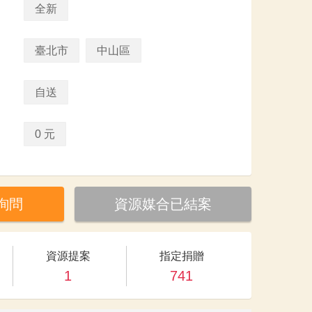
全新
臺北市
中山區
自送
0 元
詢問
資源媒合已結案
資源提案
指定捐贈
1
741