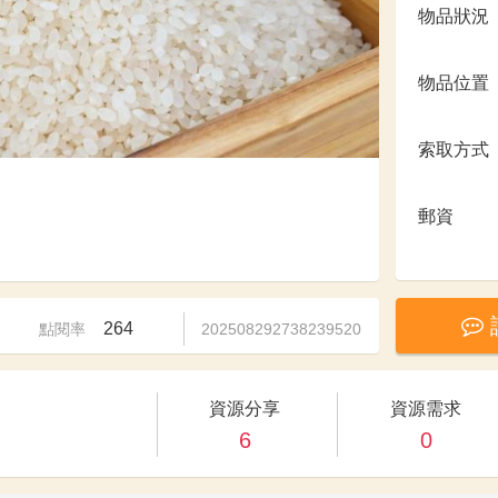
物品狀況
物品位置
索取方式
郵資
264
點閱率
202508292738239520
資源分享
資源需求
6
0