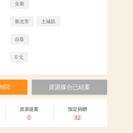
全新
新北市
土城區
自取
0 元
詢問
資源媒合已結案
資源提案
指定捐贈
0
32