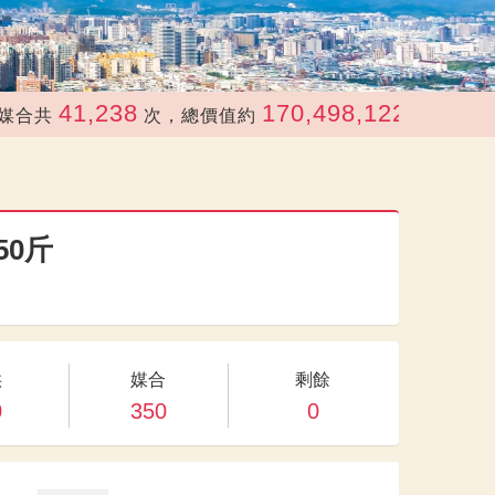
41,238
170,498,122
共
次，總價值約
元
50斤
供
媒合
剩餘
0
350
0