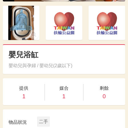
嬰兒浴缸
嬰幼兒與孕婦 / 嬰幼兒(2歲以下)
提供
媒合
剩餘
1
1
0
二手
物品狀況