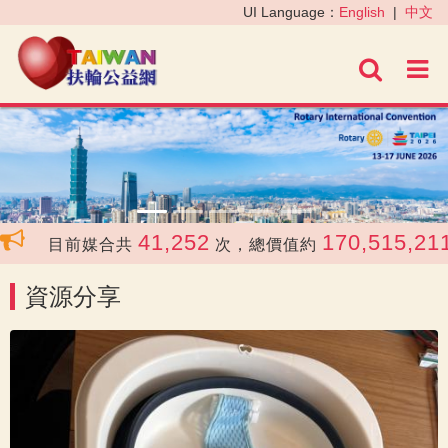
‹
›
UI Language：
English
|
中文
進階
41,252
170,515,211
目前媒合共
次，總價值約
資源分享