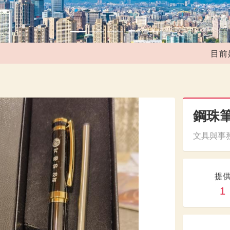
目前媒合共
鋼珠
文具與事務
提
1