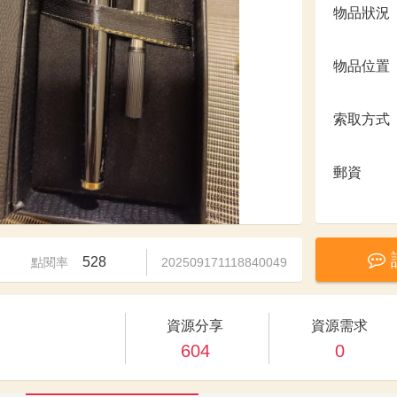
物品狀況
物品位置
索取方式
郵資
528
點閱率
202509171118840049
資源分享
資源需求
604
0