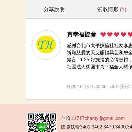
分享說明
索取情形
(1)
真幸福協會
感謝台北市太平扶輪社社友李
祈願慈愛的天父賜福與您和您
箴言 11:25 好施捨的必得豐
社團法人桃園市真幸福全人關懷
2025-10-18 16:33:36
0 覺得
信箱 :
1717charity@gmail.com
國際扶輪3461,3462,3470,3490,