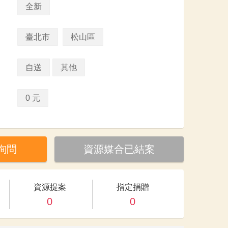
全新
臺北市
松山區
自送
其他
0 元
詢問
資源媒合已結案
資源提案
指定捐贈
0
0