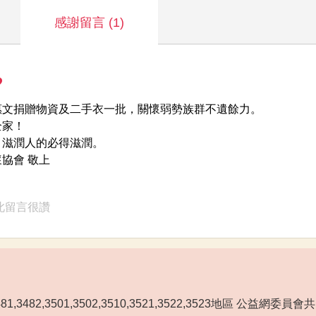
感謝留言
(1)
惠文捐贈物資及二手衣一批，關懷弱勢族群不遺餘力。
全家！
裕，滋潤人的必得滋潤。
協會 敬上
此留言很讚
3481,3482,3501,3502,3510,3521,3522,3523地區 公益網委員