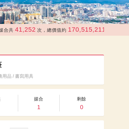
41,252
170,515,211
次，總價值約
元
筆
用品 / 書寫用具
供
媒合
剩餘
1
0