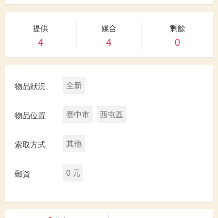
提供
媒合
剩餘
4
4
0
全新
物品狀況
臺中市
西屯區
物品位置
其他
索取方式
0 元
郵資