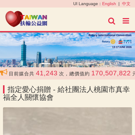
‹
›
UI Language：
English
|
中文
進階
41,243
170,507,822
目前媒合共
次，總價值約
元
指定愛心捐贈 - 給社團法人桃園市真幸
福全人關懷協會