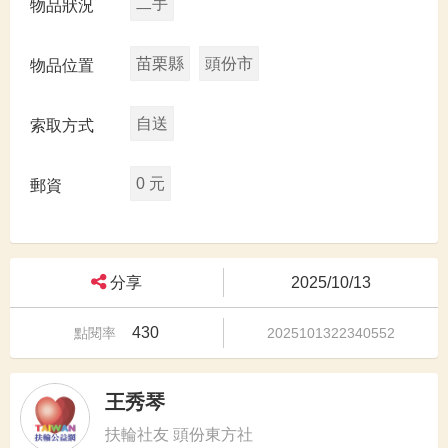
二手
物品狀況
苗栗縣
頭份市
物品位置
自送
索取方式
0 元
郵資
分享
2025/10/13
430
點閱率
2025101322340552
王秀琴
扶輪社友 頭份東方社