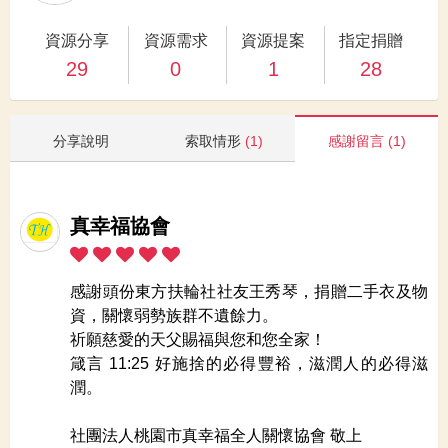
資源分享
資源需求
資源提案
指定捐贈
29
0
1
28
分享說明
索取情形
(1)
感謝留言
(1)
真幸福協會
感謝頭份東方扶輪社社友王秀琴，捐贈二手衣及物
資，關懷弱勢族群不遺餘力。
祈願慈愛的天父賜福與您和您全家！
箴言 11:25 好施捨的必得豐裕，滋潤人的必得滋
潤。
社團法人桃園市真幸福全人關懷協會 敬上