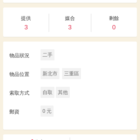
提供
媒合
剩餘
3
3
0
二手
物品狀況
新北市
三重區
物品位置
自取
其他
索取方式
0 元
郵資