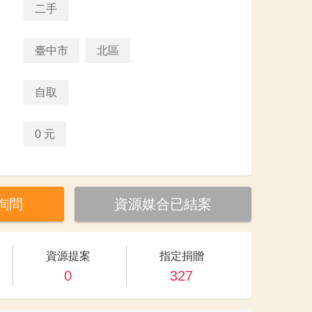
二手
臺中市
北區
自取
0 元
詢問
資源媒合已結案
資源提案
指定捐贈
0
327