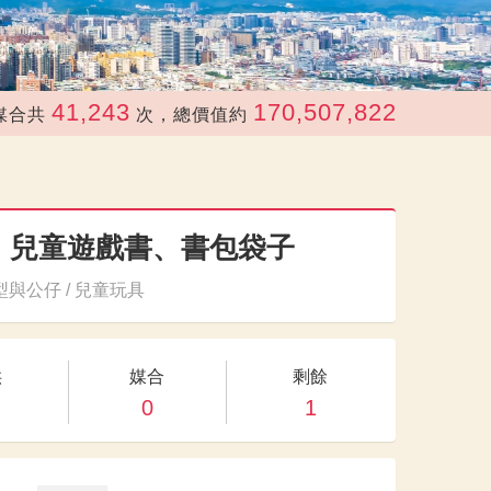
41,243
170,507,822
次，總價值約
元
D、兒童遊戲書、書包袋子
與公仔 / 兒童玩具
供
媒合
剩餘
0
1