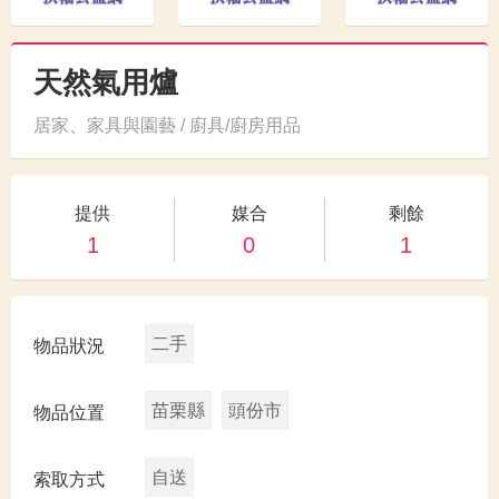
天然氣用爐
居家、家具與園藝 / 廚具/廚房用品
提供
媒合
剩餘
1
0
1
二手
物品狀況
苗栗縣
頭份市
物品位置
自送
索取方式