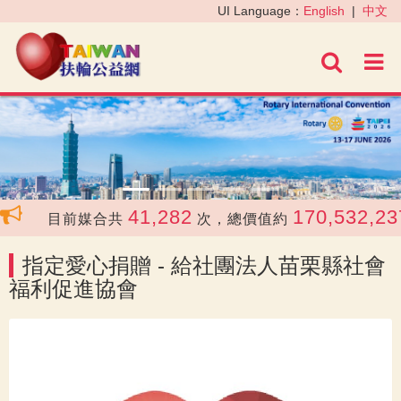
‹
›
UI Language：
English
|
中文
進階
41,282
170,532,237
目前媒合共
次，總價值約
指定愛心捐贈 - 給社團法人苗栗縣社會
福利促進協會