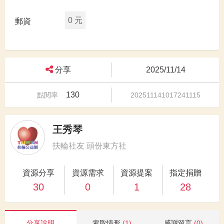
0 元
郵資
分享
2025/11/14
130
點閱率
202511141017241115
王秀琴
扶輪社友 頭份東方社
資源分享
資源需求
資源提案
指定捐贈
30
0
1
28
分享說明
索取情形
(1)
感謝留言
(0)