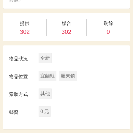
提供
媒合
剩餘
302
302
0
全新
物品狀況
宜蘭縣
羅東鎮
物品位置
其他
索取方式
0 元
郵資