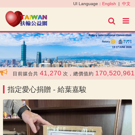
‹
›
UI Language：
English
|
中文
進階
41,270
170,520,961
目前媒合共
次，總價值約
元
指定愛心捐贈 - 給葉嘉駿