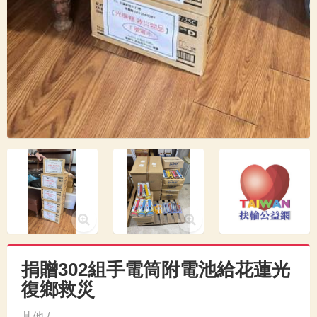
捐贈302組手電筒附電池給花蓮光
復鄉救災
其他 /