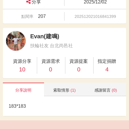
分享
2025/12/02
207
點閱率
202512021016841399
Evan(建鳴)
扶輪社友 台北尚邑社
資源分享
資源需求
資源提案
指定捐贈
10
0
0
4
分享說明
索取情形
(1)
感謝留言
(0)
183*183