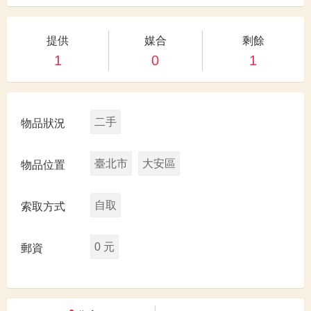
提供
媒合
剩餘
1
0
1
二手
物品狀況
臺北市
大安區
物品位置
自取
索取方式
0 元
郵資