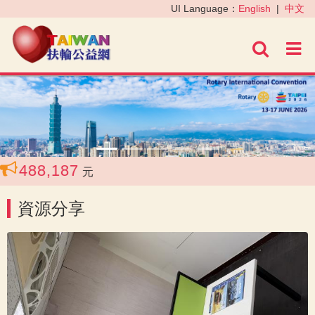
‹
›
UI Language：
English
|
中文
進階
,488,187
元
資源分享