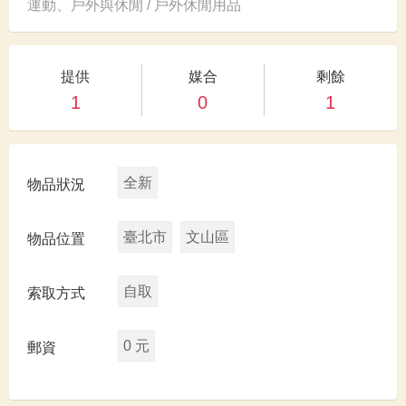
運動、戶外與休閒 / 戶外休閒用品
提供
媒合
剩餘
1
0
1
全新
物品狀況
臺北市
文山區
物品位置
自取
索取方式
0 元
郵資