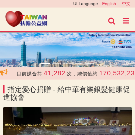
‹
›
UI Language：
English
|
中文
進階
41,282
170,532,237
目前媒合共
次，總價值約
指定愛心捐贈 - 給中華有樂銀髮健康促
進協會