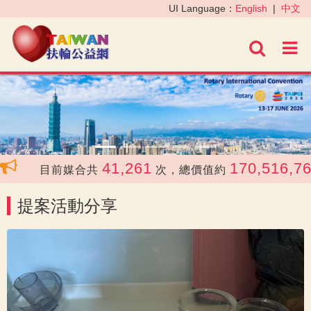
‹
›
UI Language：
English
|
中文
進階
41,261
170,516,761
目前媒合共
次，總價值約
提案活動分享