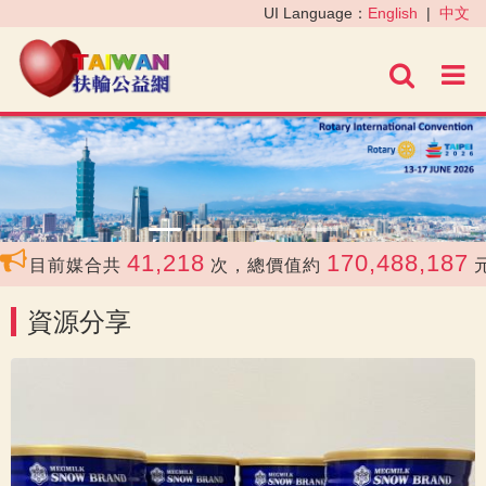
‹
›
UI Language：
English
|
中文
進階
41,218
170,488,187
目前媒合共
次，總價值約
元
資源分享