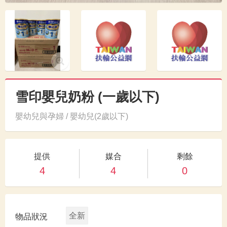
雪印嬰兒奶粉 (一歲以下)
嬰幼兒與孕婦 / 嬰幼兒(2歲以下)
提供
媒合
剩餘
4
4
0
全新
物品狀況