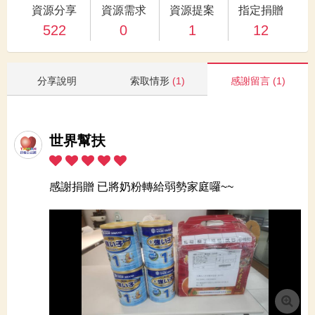
資源分享
資源需求
資源提案
指定捐贈
522
0
1
12
分享說明
索取情形
(1)
感謝留言
(1)
世界幫扶
感謝捐贈 已將奶粉轉給弱勢家庭囉~~