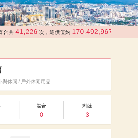
41,226
170,492,967
次，總價值約
元
箱
與休閒 / 戶外休閒用品
供
媒合
剩餘
0
3