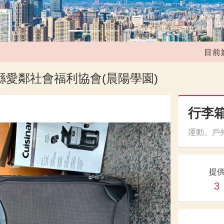
目前媒合共
縣愛鄰社會福利協會(晨陽學園)
行李
運動、戶外
提
3