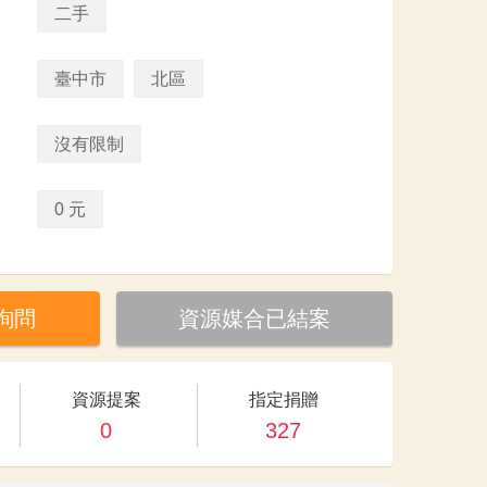
二手
臺中市
北區
沒有限制
0 元
詢問
資源媒合已結案
資源提案
指定捐贈
0
327