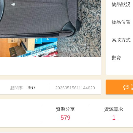
物品狀況
物品位置
索取方式
郵資
367
點閱率
20260515611144620
資源分享
資源需求
579
1