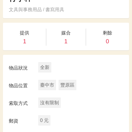
文具與事務用品 / 書寫用具
提供
媒合
剩餘
1
1
0
全新
物品狀況
臺中市
豐原區
物品位置
沒有限制
索取方式
0 元
郵資