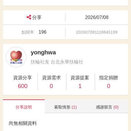
分享
2026/07/08
196
點閱率
202607081118845199
yonghwa
扶輪社友 台北永華扶輪社
資源分享
資源需求
資源提案
指定捐贈
600
0
1
0
分享說明
索取情形
(1)
感謝留言
(0)
尚無相關資料