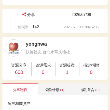
分享
2026/07/08
142
點閱率
202607081118845205
yonghwa
扶輪社友 台北永華扶輪社
資源分享
資源需求
資源提案
指定捐贈
600
0
1
0
分享說明
索取情形
(1)
感謝留言
(0)
尚無相關資料