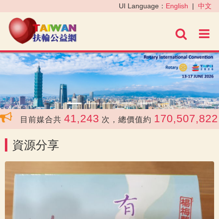
‹
›
UI Language：
English
|
中文
進階
41,243
170,507,822
目前媒合共
次，總價值約
元
資源分享