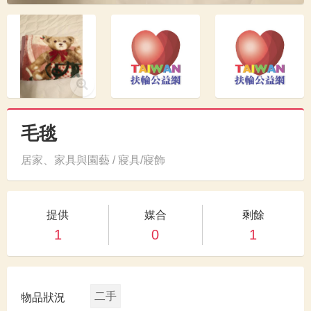
毛毯
居家、家具與園藝 / 寢具/寢飾
提供
媒合
剩餘
1
0
1
二手
物品狀況