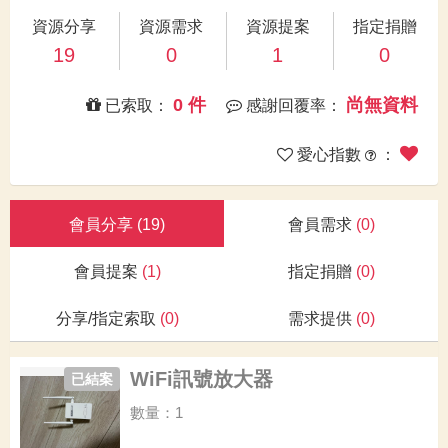
資源分享
資源需求
資源提案
指定捐贈
19
0
1
0
0 件
尚無資料
已索取：
感謝回覆率：
愛心指數
：
會員分享
(19)
會員需求
(0)
會員提案
(1)
指定捐贈
(0)
分享/指定索取
(0)
需求提供
(0)
WiFi訊號放大器
已結案
數量：1