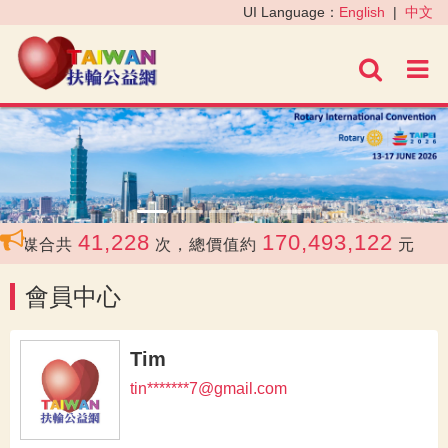
‹
›
UI Language：
English
|
中文
進階
41,228
170,493,122
媒合共
次，總價值約
元
會員中心
Tim
tin*******7@gmail.com