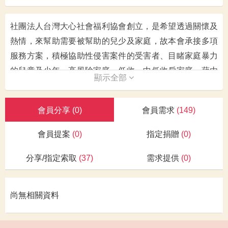
社團法人台灣大心社會福利協會創立，是希望透過關懷及
熱情，來幫助需要被幫助的兒少及家庭，故本會承接多項
服務方案，積極協助性侵害案件的受害者、目睹家庭暴力
的兒童及少年、高風險家庭、低收、中低收戶家庭，藉由
顯示全部
社會工作專業並結合各種社會資源，讓他們可以在充滿
「溫暖包容」、「接納同理」、「體貼關懷」及「安心」
會員分享
(0)
會員需求
(149)
的環境中逐漸穩定、復原，找到繼續向前努力的力量。
會員提案
(0)
指定捐贈
(0)
<全台承接方案>
分享/指定索取
(37)
需求提供
(0)
＊
請參閱官網資訊: https: // www . 7025gh . org . tw
尚無相關資料