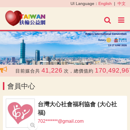
‹
›
UI Language：
English
|
中文
進階
41,226
170,492,967
目前媒合共
次，總價值約
會員中心
台灣大心社會福利協會 (大心社
福)
702*******@gmail.com