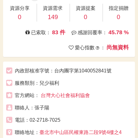
資源分享
資源需求
資源提案
指定捐贈
0
149
0
0
83 件
45.78 %
已索取：
感謝回覆率：
尚無資料
愛心指數
：
內政部核准字號：台內團字第1040052841號
服務類別：兒少福利
官方網站：
台灣大心社會福利協會
聯絡人：張子陽
電話：02-2718-7025
聯絡地址：
臺北市中山區民權東路二段9號4樓之4