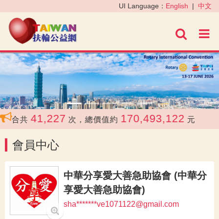
‹
›
UI Language：
English
|
中文
進階
41,227
170,493,122
合共
次，總價值約
元
會員中心
中華分享愛大善急助協會 (中華分
享愛大善急助協會)
sha*******ve1071122@gmail.com