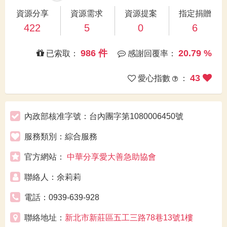
資源分享
資源需求
資源提案
指定捐贈
422
5
0
6
986 件
20.79 %
已索取：
感謝回覆率：
43
愛心指數
：
內政部核准字號：台內團字第1080006450號
服務類別：綜合服務
官方網站：
中華分享愛大善急助協會
聯絡人：余莉莉
電話：0939-639-928
聯絡地址：
新北市新莊區五工三路78巷13號1樓