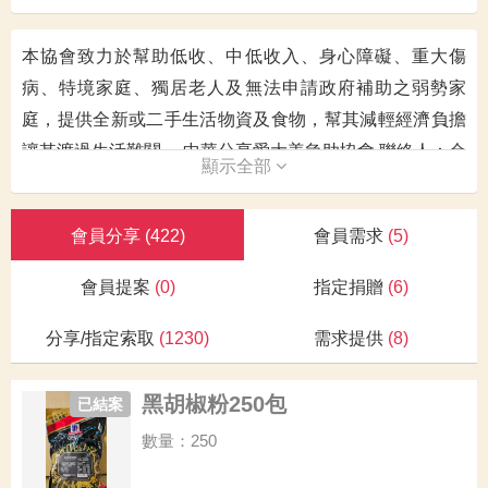
本協會致力於幫助低收、中低收入、身心障礙、重大傷
病、特境家庭、獨居老人及無法申請政府補助之弱勢家
庭，提供全新或二手生活物資及食物，幫其減輕經濟負擔
讓其渡過生活難關。 中華分享愛大善急助協會 聯絡人：余
顯示全部
莉莉 電話：0939-639-928 地址：248新北市新莊區五工三
路78巷13號1樓
會員分享
(422)
會員需求
(5)
會員提案
(0)
指定捐贈
(6)
分享/指定索取
(1230)
需求提供
(8)
黑胡椒粉250包
已結案
數量：250