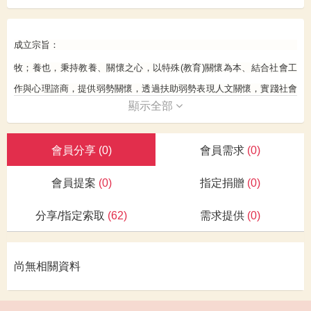
成立宗旨：
牧；養也，秉持教養、關懷之心，以特殊
(
教育
)
關懷為本、結合社會工
作與心理諮商，提供弱勢關懷，透過扶助弱勢表現人文關懷，實踐社會
顯示全部
公平正義。
服務理念：
會員分享
(0)
會員需求
(0)
從人力資本理論（
Human CapitalTheory
）及生命歷程的觀點，將兒童
視為重要服務對象，希望每一兒童的生理、心理與社會等在成長階段的
會員提案
(0)
指定捐贈
(0)
起始就能充分的發展，並透過受教育的過程以增加個人的資本積累，透
過知識的累積，提昇自己的生產力與競爭力，以創造更高的附加價值，
而減少家庭貧窮與貧窮循環。
分享/指定索取
(62)
需求提供
(0)
服務方案：
尚無相關資料
以「教育投資模式」辦理經濟弱勢家庭自立脫貧方案／牧人學堂
_
社區
型
(
家庭
)
服務支持系統
辦理關懷弱勢家庭與特殊教育需求兒童成長性方案。