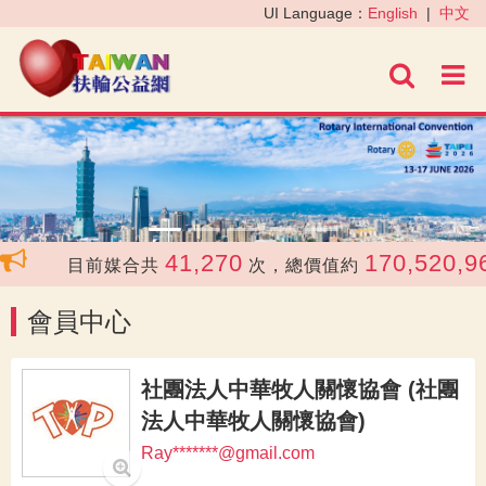
‹
›
UI Language：
English
|
中文
進階
41,270
170,520,96
目前媒合共
次，總價值約
會員中心
社團法人中華牧人關懷協會 (社團
法人中華牧人關懷協會)
Ray*******@gmail.com