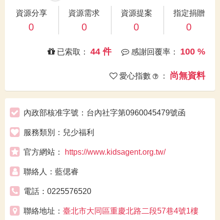
資源分享
資源需求
資源提案
指定捐贈
0
0
0
0
44 件
100 %
已索取：
感謝回覆率：
尚無資料
愛心指數
：
內政部核准字號：台內社字第0960045479號函
服務類別：兒少福利
官方網站：
https://www.kidsagent.org.tw/
聯絡人：藍偲睿
電話：0225576520
聯絡地址：
臺北市大同區重慶北路二段57巷4號1樓