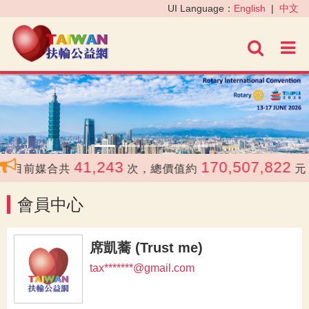
‹
›
UI Language：
English
|
中文
進階
41,243
170,507,822
目前媒合共
次，總價值約
元
會員中心
席凱蕎 (Trust me)
tax*******@gmail.com