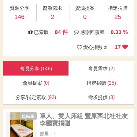
資源分享
資源需求
資源提案
指定捐贈
146
2
0
25
84 件
8.33 %
已索取：
感謝回覆率：
17
愛心指數
：
會員分享
(146)
會員需求
(2)
會員提案
(0)
指定捐贈
(25)
分享/指定索取
(92)
需求提供
(8)
單人、雙人床組 豐原西北社社友
已結案
李國寶捐贈
數量：1