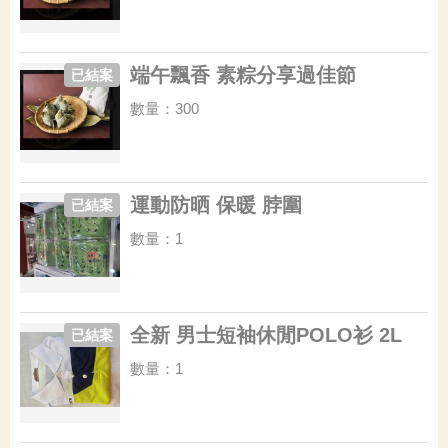
端午飄香 素粽分享過佳節
已結案
數量：300
運動防晒 保暖 脖圍
已結案
數量：1
全新 男士短袖休閒POLO衫 2L
已結案
數量：1