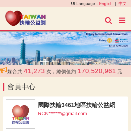
‹
›
UI Language：
English
|
中文
進階
41,273
170,520,961
媒合共
次，總價值約
元
會員中心
國際扶輪3461地區扶輪公益網
RCN*******@gmail.com