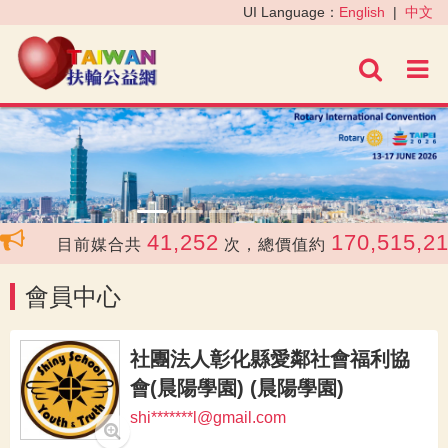
‹
›
UI Language：
English
|
中文
進階
41,252
170,515,21
目前媒合共
次，總價值約
會員中心
社團法人彰化縣愛鄰社會福利協
會(晨陽學園) (晨陽學園)
shi*******l@gmail.com