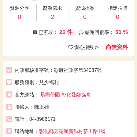
資源分享
資源需求
資源提案
指定捐贈
0
2
0
0
26 件
50 %
已索取：
感謝回覆率：
尚無資料
愛心指數
：
內政部核准字號：彰府社政字第34037號
服務類別：兒少福利
官方網站：
晨陽學園-彰化愛鄰協會
聯絡人：陳正雄
電話：04-8986171
聯絡地址：
彰化縣芳苑鄉新街村新上路1號