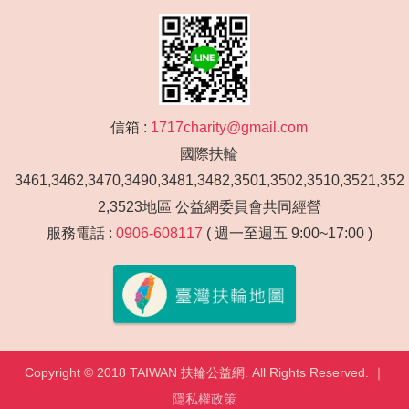
轉至學園接受適性教育者，或經學校輔導室及學園評估，
處於高關懷狀態，有逃學、離家行為，或家庭功能不足使
其無法獲得穩定生活與完成學業者。
性別：以彰化縣市國中生為優先考量。限男生。
信箱 :
1717charity@gmail.com
轉介需知：按照教育處規定流程辦理轉介，需由學生原校
國際扶輪
轉介，並經由學生諮商中心評估及晨陽學園輔導組與學生
3461,3462,3470,3490,3481,3482,3501,3502,3510,3521,352
及其監護人面談，有就學意願及符合就讀資格者。
2,3523地區 公益網委員會共同經營
服務電話 :
0906-608117
( 週一至週五 9:00~17:00 )
Copyright © 2018 TAIWAN 扶輪公益網. All Rights Reserved. ｜
隱私權政策