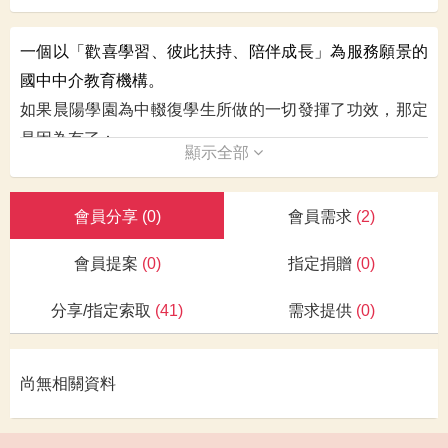
一個以「歡喜學習、彼此扶持、陪伴成長」為服務願景的
國中中介教育機構。
如果晨陽學園為中輟復學生所做的一切發揮了功效，那定
是因為有了：
顯示全部
國家政策與教育體系的遠見；
親職功能與家庭教育的彰顯；
會員分享
(0)
會員需求
(2)
司法機構與法律制度的協力；
社會大眾與鄰舍群眾的體恤；
會員提案
(0)
指定捐贈
(0)
學生本人的內在洞見與成長；
分享/指定索取
(41)
需求提供
(0)
學園從失敗經驗淬練的力量。
以及上天的眷顧與恩惠。
服務對象：
尚無相關資料
中輟生與中輟之虞學生：國小六年級至國中階段中輟或有
中輟之虞的學生，經學校輔導室及學生諮商中心評估，需