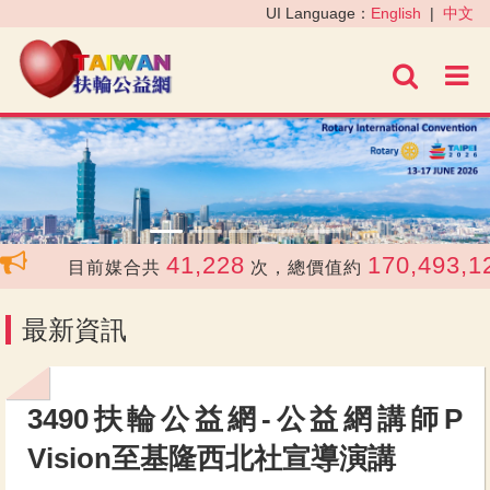
‹
›
UI Language：
English
|
中文
進階
41,228
170,493,12
目前媒合共
次，總價值約
最新資訊
3490扶輪公益網-公益網講師P
Vision至基隆西北社宣導演講