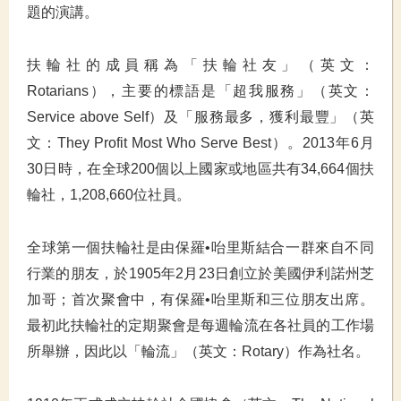
題的演講。
扶輪社的成員稱為「扶輪社友」（英文：
Rotarians），主要的標語是「超我服務」（英文：
Service above Self）及「服務最多，獲利最豐」（英
文：They Profit Most Who Serve Best）。
2013年6月
30日時，在全球200個以上國家或地區共有34,664個扶
輪社，1,208,660位社員。
全球第一個扶輪社是由保羅•咍里斯結合一群來自不同
行業的朋友，於1905年2月23日創立於美國伊利諾州芝
加哥；首次聚會中，有保羅•咍里斯和三位朋友出席。
最初此扶輪社的定期聚會是每週輪流在各社員的工作場
所舉辦，因此以「輪流」（英文：Rotary）作為社名。