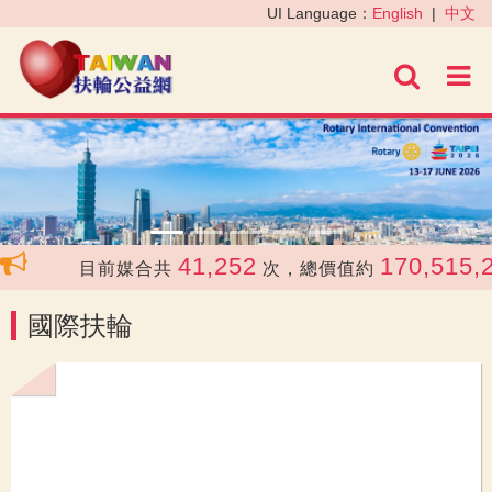
‹
›
UI Language：
English
|
中文
進階
41,252
170,515,2
目前媒合共
次，總價值約
國際扶輪