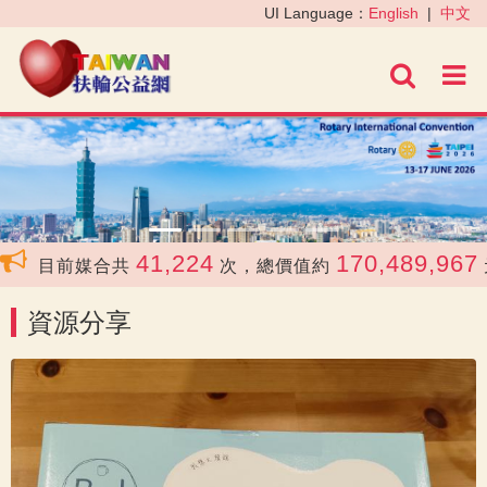
‹
›
UI Language：
English
|
中文
進階
41,224
170,489,967
目前媒合共
次，總價值約
元
資源分享