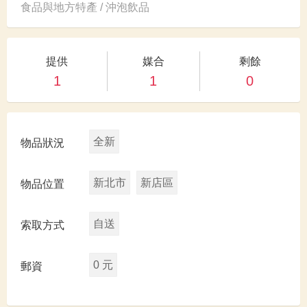
食品與地方特產 / 沖泡飲品
提供
媒合
剩餘
1
1
0
全新
物品狀況
新北市
新店區
物品位置
自送
索取方式
0 元
郵資