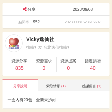
分享
2023/09/08
952
點閱率
202309081523615697
Vicky逸仙社
扶輪社友 台北逸仙扶輪社
資源分享
資源需求
資源提案
指定捐贈
835
0
0
40
分享說明
索取情形
(1)
感謝留言
(1)
一盒內有20包，全新未拆封