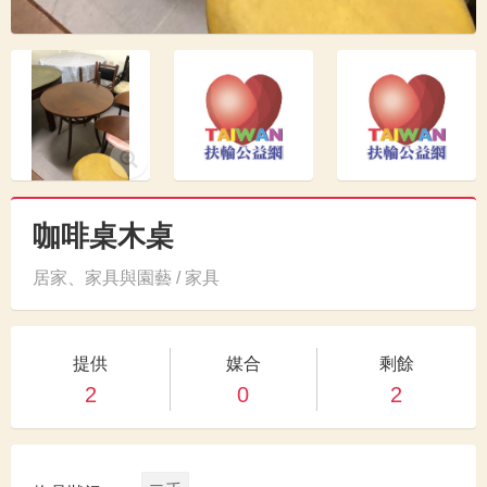
咖啡桌木桌
居家、家具與園藝 / 家具
提供
媒合
剩餘
2
0
2