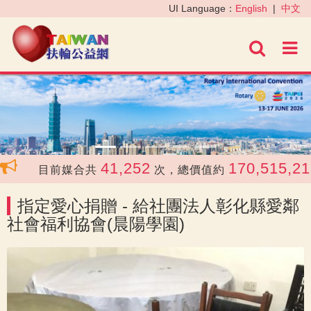
‹
›
UI Language：
English
|
中文
進階
41,252
170,515,211
目前媒合共
次，總價值約
指定愛心捐贈 - 給社團法人彰化縣愛鄰
社會福利協會(晨陽學園)