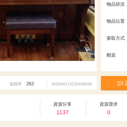
物品狀況
物品位置
索取方式
郵資
262
點閱率
202504172132436692
資源分享
資源需求
1137
0