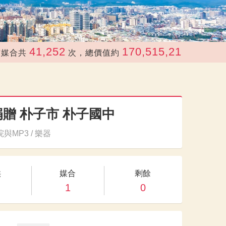
41,252
170,515,211
共
次，總價值約
元
贈 朴子市 朴子國中
與MP3 / 樂器
供
媒合
剩餘
1
0