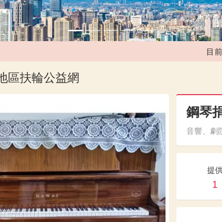
目前媒合
1地區扶輪公益網
鋼琴捐
音響、劇院
提
1