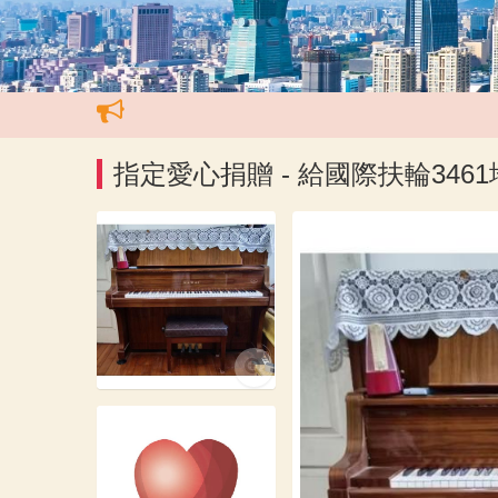
指定愛心捐贈 - 給國際扶輪346