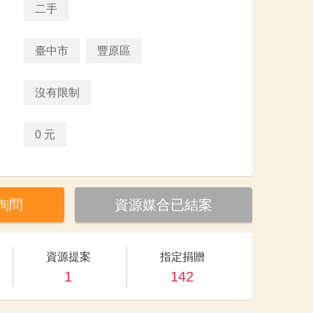
二手
臺中市
豐原區
沒有限制
0 元
詢問
資源媒合已結案
資源提案
指定捐贈
1
142