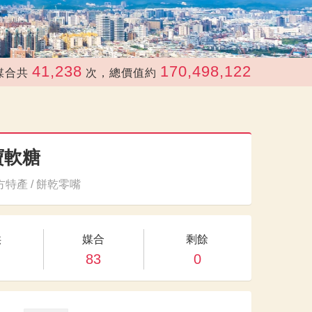
41,238
170,498,122
次，總價值約
元
寶軟糖
特產 / 餅乾零嘴
供
媒合
剩餘
83
0