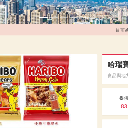
目前媒合共
哈瑞
食品與地方
提
83