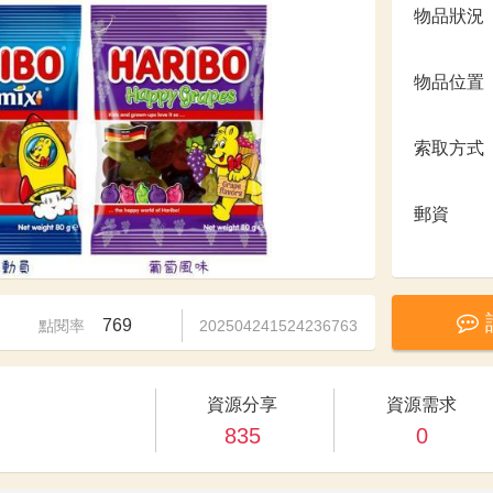
物品狀況
物品位置
索取方式
郵資
769
點閱率
202504241524236763
資源分享
資源需求
835
0