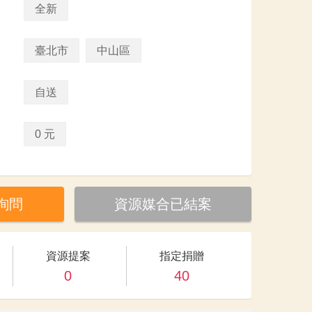
全新
臺北市
中山區
自送
0 元
詢問
資源媒合已結案
資源提案
指定捐贈
0
40