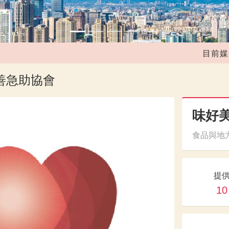
目前媒合共
善急助協會
味好美
食品與地方
提
10