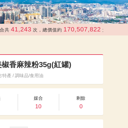
41,243
170,507,822
次，總價值約
元
椒香麻辣粉35g(紅罐)
特產 / 調味品/食用油
供
媒合
剩餘
10
0