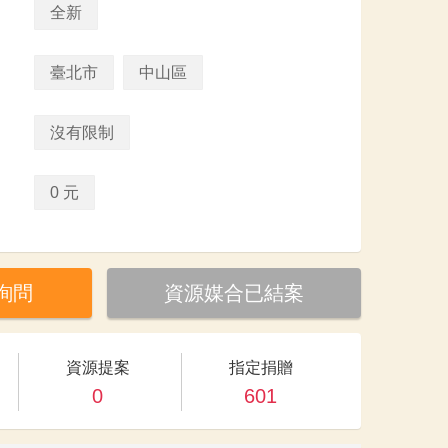
全新
臺北市
中山區
沒有限制
0 元
詢問
資源媒合已結案
資源提案
指定捐贈
0
601