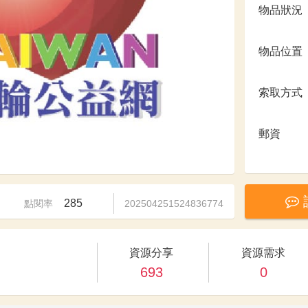
物品狀況
物品位置
索取方式
郵資
285
點閱率
202504251524836774
資源分享
資源需求
693
0