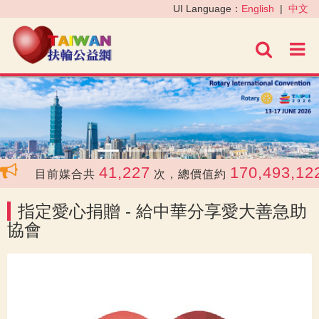
‹
›
UI Language：
English
|
中文
進階
41,227
170,493,122
目前媒合共
次，總價值約
指定愛心捐贈 - 給中華分享愛大善急助
協會