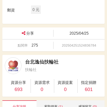
0 元
郵資
分享
2025/04/25
275
點閱率
202504251524836784
台北逸仙扶輪社
扶輪社
資源分享
資源需求
資源提案
指定捐贈
693
0
0
601
分享說明
索取情形
(1)
感謝留言
(0)