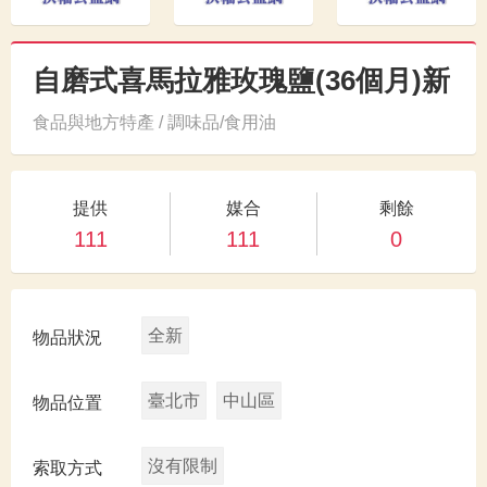
自磨式喜馬拉雅玫瑰鹽(36個月)新
食品與地方特產 / 調味品/食用油
提供
媒合
剩餘
111
111
0
全新
物品狀況
臺北市
中山區
物品位置
沒有限制
索取方式