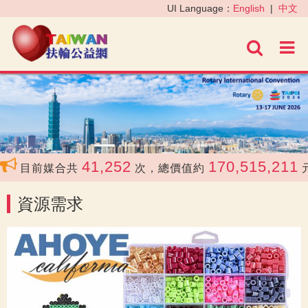
‹
›
UI Language：
English
|
中文
進階
41,252
170,515,211
目前媒合共
次，總價值約
元
資源需求