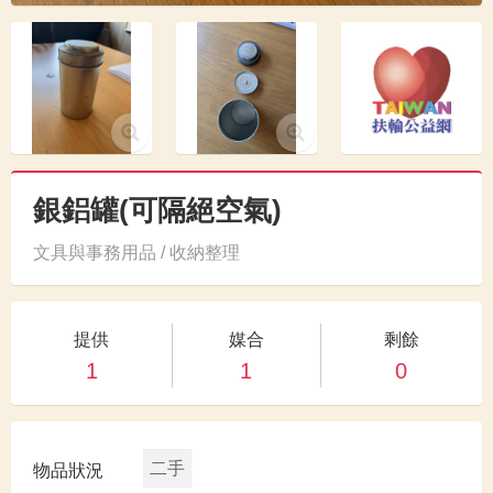
銀鋁罐(可隔絕空氣)
文具與事務用品 / 收納整理
提供
媒合
剩餘
1
1
0
二手
物品狀況