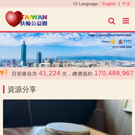
‹
›
UI Language：
English
|
中文
進階
41,224
170,489,967
目前媒合共
次，總價值約
元
資源分享