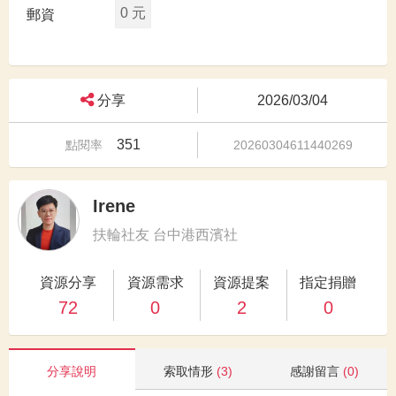
0 元
郵資
分享
2026/03/04
351
點閱率
20260304611440269
Irene
扶輪社友 台中港西濱社
資源分享
資源需求
資源提案
指定捐贈
72
0
2
0
分享說明
索取情形
(3)
感謝留言
(0)