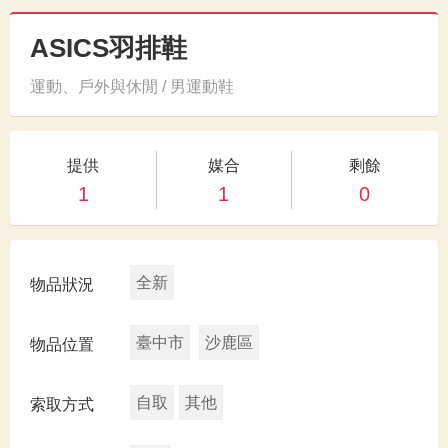
ASICS羽排鞋
運動、戶外與休閒 / 男運動鞋
提供
媒合
剩餘
1
1
0
全新
物品狀況
臺中市
沙鹿區
物品位置
自取
其他
索取方式