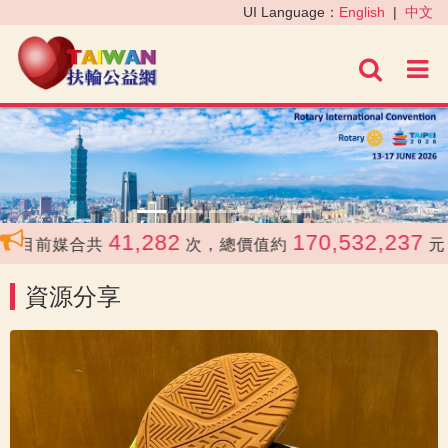
‹
›
UI Language：
English
|
中文
進階
41,282
170,532,237
目前媒合共
次，總價值約
元
資源分享