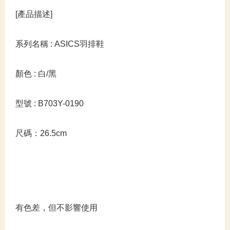
[產品描述]
系列名稱 : ASICS羽排鞋
顏色 : 白/黑
型號 : B703Y-0190
尺碼：26.5cm
有色差，但不影響使用