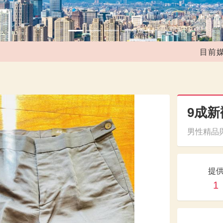
目前媒合共
9成
男性精品與
提
1