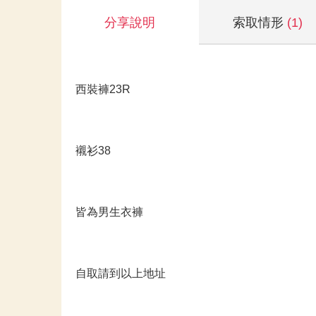
分享說明
索取情形
(1)
西裝褲23R
襯衫38
皆為男生衣褲
自取請到以上地址