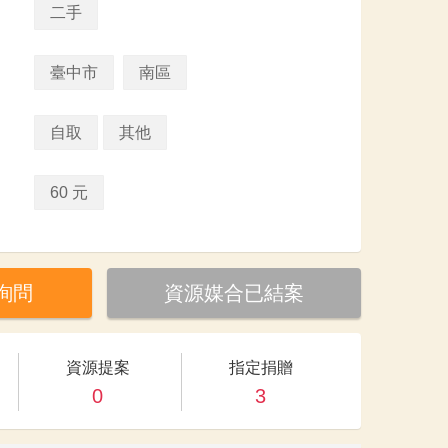
二手
臺中市
南區
自取
其他
60 元
詢問
資源媒合已結案
資源提案
指定捐贈
0
3