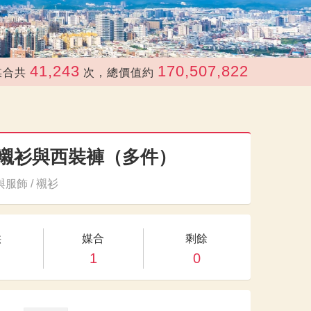
41,243
170,507,822
次，總價值約
元
新襯衫與西裝褲（多件）
服飾 / 襯衫
供
媒合
剩餘
1
0