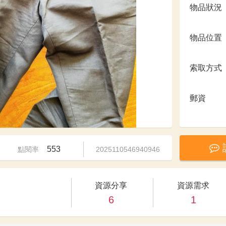
物品狀況
物品位置
索取方式
郵資
553
點閱率
2025110546940946
資源分享
資源需求
6
1