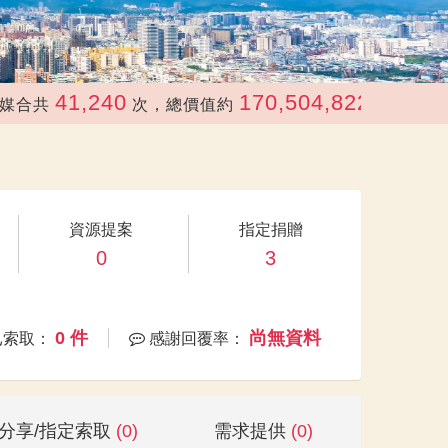
41,240
170,504,822
共
次，總價值約
元
資源提案
指定捐贈
0
3
0 件
尚無資料
已索取：
感謝回覆率：
分享/指定索取
(0)
需求提供
(0)