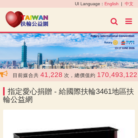
‹
›
UI Language：
English
|
中文
進階
41,228
170,493,122
目前媒合共
次，總價值約
指定愛心捐贈 - 給國際扶輪3461地區扶
輪公益網