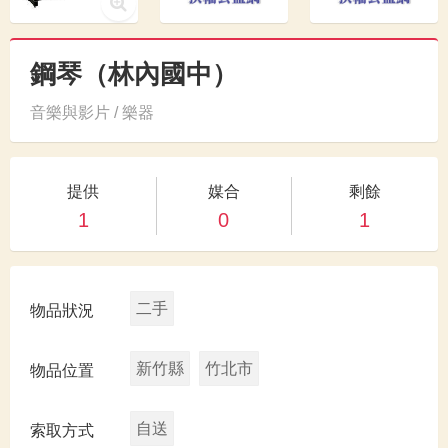
鋼琴（林內國中）
音樂與影片 / 樂器
提供
媒合
剩餘
1
0
1
二手
物品狀況
新竹縣
竹北市
物品位置
自送
索取方式