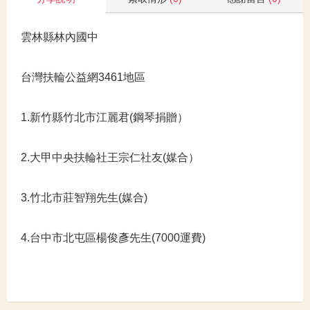
雲林縣林內國中
台灣扶輪公益網3461地區
1.新竹縣竹北市江麗君(鋼琴捐贈）
2.大甲中央扶輪社王宗仁社友(媒合）
3.竹北市莊智翔先生(媒合)
4.台中市北屯區楊俊彥先生(7000運費)