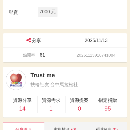
7000 元
郵資
分享
2025/11/13
61
點閱率
20251113916741084
Trust me
扶輪社友 台中馬拉松社
資源分享
資源需求
資源提案
指定捐贈
14
1
0
95
分享說明
索取情形
(0)
感謝留言
(0)