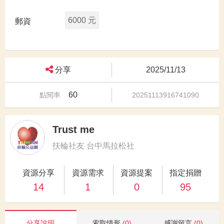
6000 元
郵資
分享
2025/11/13
60
點閱率
20251113916741090
Trust me
扶輪社友 台中馬拉松社
資源分享
資源需求
資源提案
指定捐贈
14
1
0
95
分享說明
索取情形
(0)
感謝留言
(0)