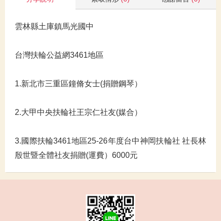
雲林縣土庫鎮馬光國中
台灣扶輪公益網3461地區
1.新北市三重區鐘脩女士(捐贈鋼琴）
2.大甲中央扶輪社王宗仁社友(媒合）
3.國際扶輪3461地區25-26年度台中神岡扶輪社 社長林
殷世暨全體社友捐贈(運費）6000元