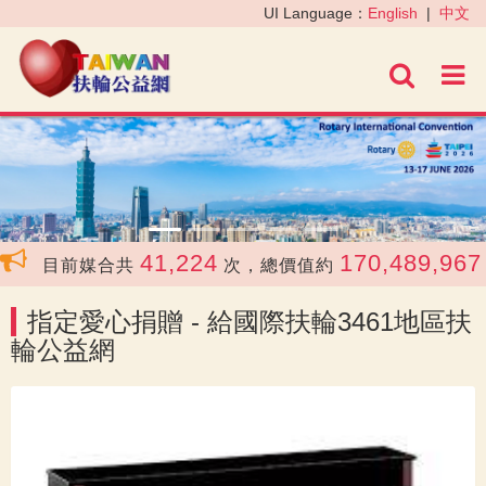
‹
›
UI Language：
English
|
中文
進階
41,224
170,489,967
目前媒合共
次，總價值約
元
指定愛心捐贈 - 給國際扶輪3461地區扶
輪公益網