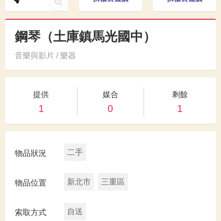
鋼琴（土庫鎮馬光國中）
音樂與影片 / 樂器
提供
媒合
剩餘
1
0
1
二手
物品狀況
新北市
三重區
物品位置
自送
索取方式