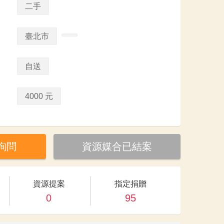
二手
臺北市
自送
4000 元
詢問
資源媒合已結案
資源提案
指定捐贈
0
95