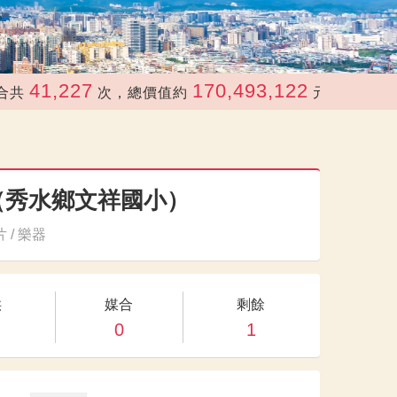
1,227
170,493,122
次，總價值約
元
（秀水鄉文祥國小）
 / 樂器
供
媒合
剩餘
0
1