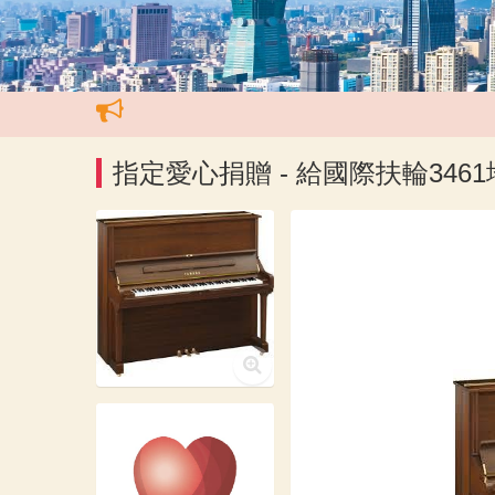
指定愛心捐贈 - 給國際扶輪346