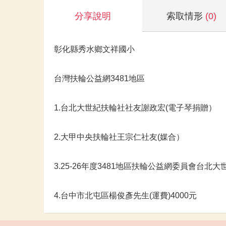
分享說明
索取情形
(0)
彰化縣秀水鄉文祥國小
台灣扶輪公益網3481地區
1.台北大世紀扶輪社社友謝政宏(電子琴捐贈）
2.大甲中央扶輪社王宗仁社友(媒合）
3.25-26年度3481地區扶輪公益網委員會台北
4.台中市北屯區楊俊彥先生(運費)4000元