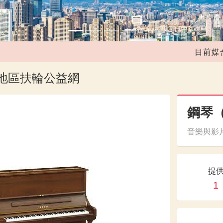
4
目前媒合共
1地區扶輪公益網
鋼琴
音樂與影片
提
1