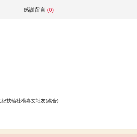
感謝留言
(0)
大世紀扶輪社楊嘉文社友(媒合)