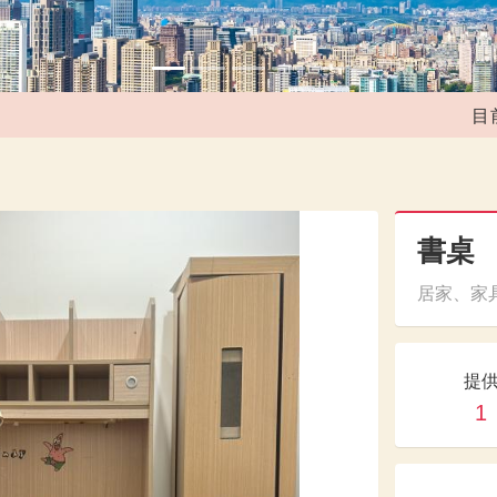
目前媒
書桌
居家、家具
提
1