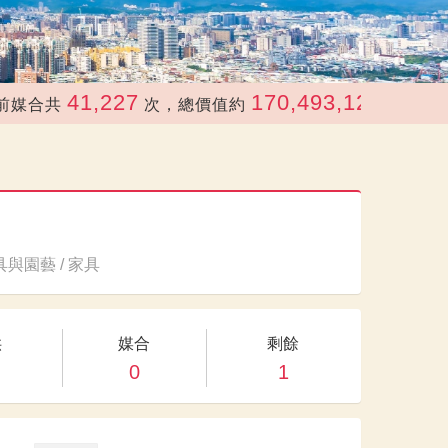
41,227
170,493,122
合共
次，總價值約
元
與園藝 / 家具
供
媒合
剩餘
0
1