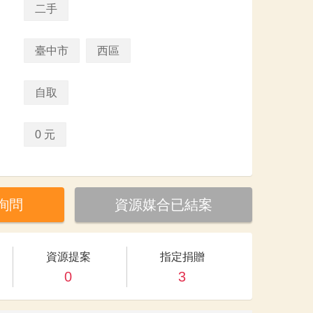
二手
臺中市
西區
自取
0 元
詢問
資源媒合已結案
資源提案
指定捐贈
0
3