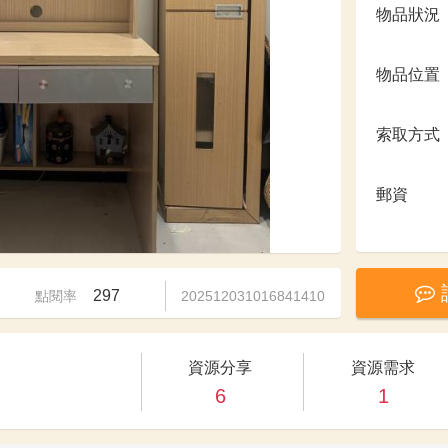
物品狀況
物品位置
索取方式
郵資
297
點閱率
202512031016841410
資源分享
資源需求
6
1